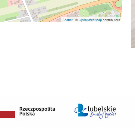
Leaflet
|
©
OpenStreetMap
contributors