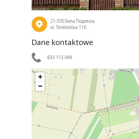
21-500 Бяла Подляска
ul. Terebelska 116
Dane kontaktowe
833 113 048
+
−