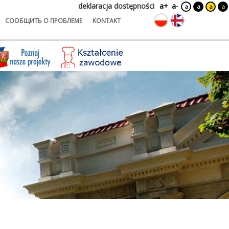
deklaracja dostępności
a+
a-
a
a
a
a
СООБЩИТЬ О ПРОБЛЕМЕ
KONTAKT