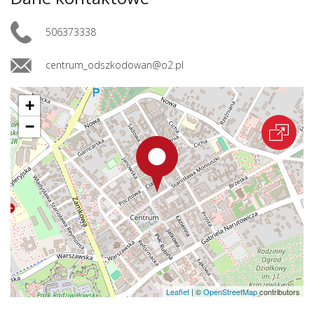
506373338
centrum_odszkodowan@o2.pl
+
−
Leaflet
|
©
OpenStreetMap
contributors