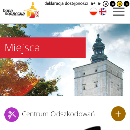
deklaracja dostępności
a+
a-
a
a
a
a
Miejsca
Centrum Odszkodowań