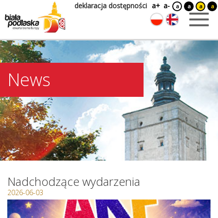
deklaracja dostępności
a+
a-
a
a
a
a
News
Nadchodzące wydarzenia
2026-06-03