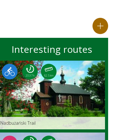
Interesting routes
20:37 h
82.5 km
Nadbużański Trail