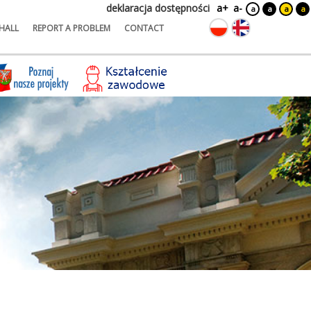
deklaracja dostępności
a+
a-
a
a
a
a
HALL
REPORT A PROBLEM
CONTACT