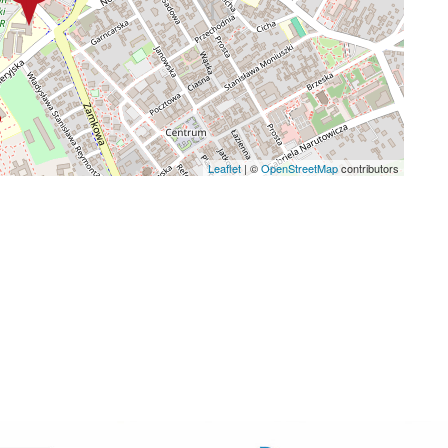
Leaflet
|
©
OpenStreetMap
contributors