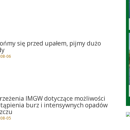
e
ońmy się przed upałem, pijmy dużo
dy
-08-06
e
rzeżenia IMGW dotyczące możliwości
tąpienia burz i intensywnych opadów
zczu
-08-05
e