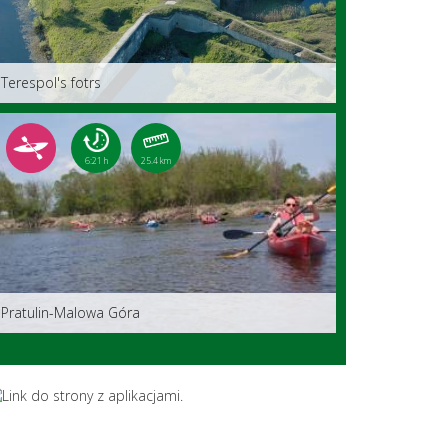
Terespol's fotrs
6:21 h
25.4 km
Pratulin-Malowa Góra