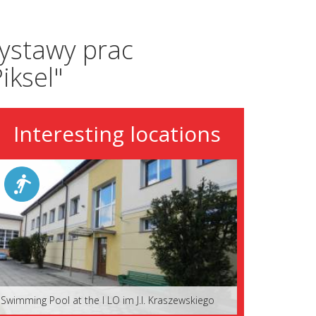
wystawy prac
iksel"
Interesting locations
Swimming Pool at the I LO im J.I. Kraszewskiego