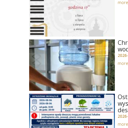
mor
Chr
wo
2026
mor
Ost
wys
des
2026
mor