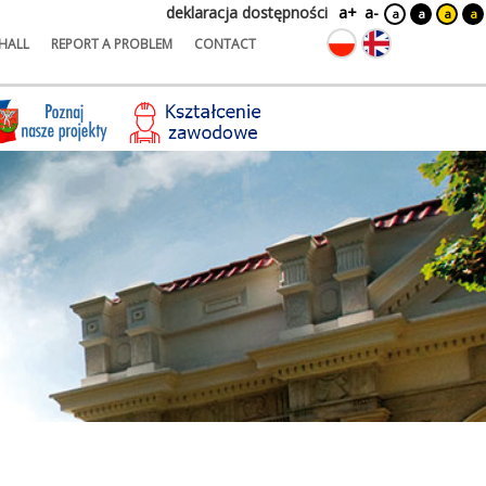
deklaracja dostępności
a+
a-
a
a
a
a
HALL
REPORT A PROBLEM
CONTACT