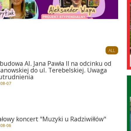
ALL
budowa Al. Jana Pawła II na odcinku od
 Janowskiej do ul. Terebelskiej. Uwaga
utrudnienia
-08-07
e
ałowy koncert "Muzyki u Radziwiłłów"
-08-06