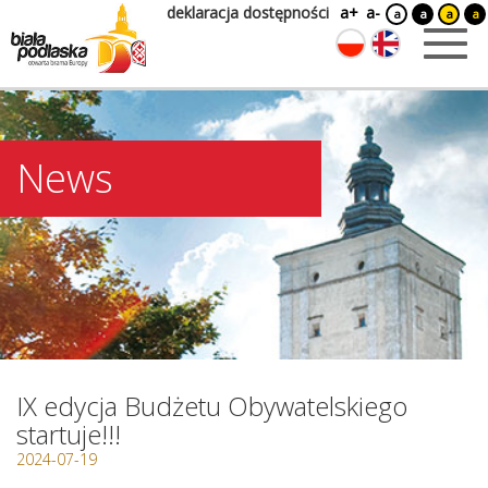
deklaracja dostępności
a+
a-
a
a
a
a
News
IX edycja Budżetu Obywatelskiego
startuje!!!
2024-07-19