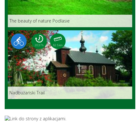
The beauty of nature Podlasie
20:37 h
82.5 km
Nadbużański Trail