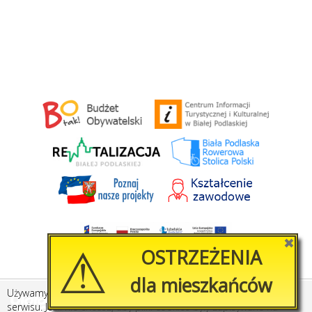
⚠
✖
OSTRZEŻENIA
dla mieszkańców
Używamy plików cookies, by ułatwić korzystanie z naszego
Created by
Amistad.pl
serwisu. Jeśli nie chcesz, aby pliki cookies były zapisywane na