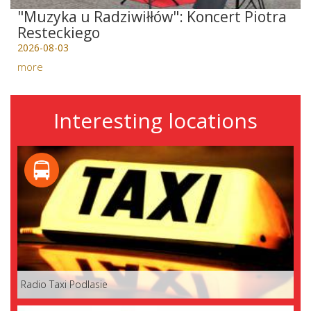
"Muzyka u Radziwiłłów": Koncert Piotra
Resteckiego
2026-08-03
more
Interesting locations
Radio Taxi Podlasie